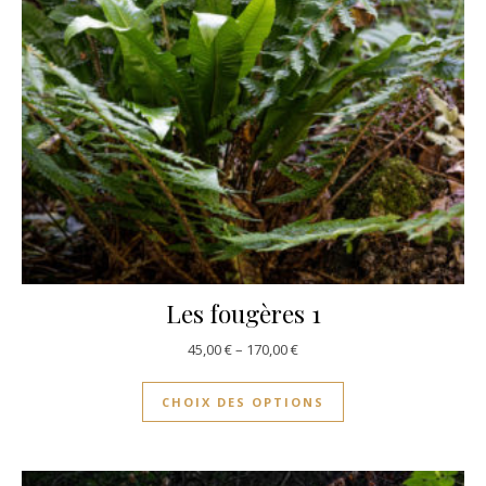
Les fougères 1
45,00
€
–
170,00
€
CHOIX DES OPTIONS