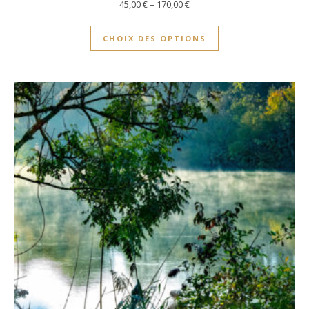
45,00
€
–
170,00
€
CHOIX DES OPTIONS