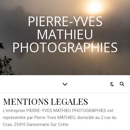
PIERRE-YVES
MATHIEU
PHOTOGRAPHIES
MENTIONS LEGALES
L’entreprise PIERRE-YVES MATHIEU PHOTOGRAPHIES est
représentée par Pierre-Yves MATHIEU, domicilié au 2 rue du
Cras, 25410 Dannemarie Sur Crête.