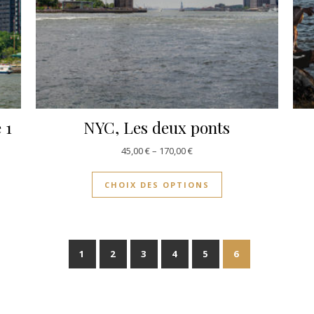
 1
NYC, Les deux ponts
45,00
€
–
170,00
€
CHOIX DES OPTIONS
1
2
3
4
5
6