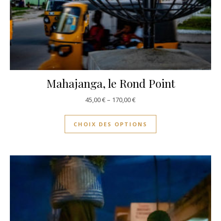
Mahajanga, le Rond Point
45,00
€
–
170,00
€
CHOIX DES OPTIONS