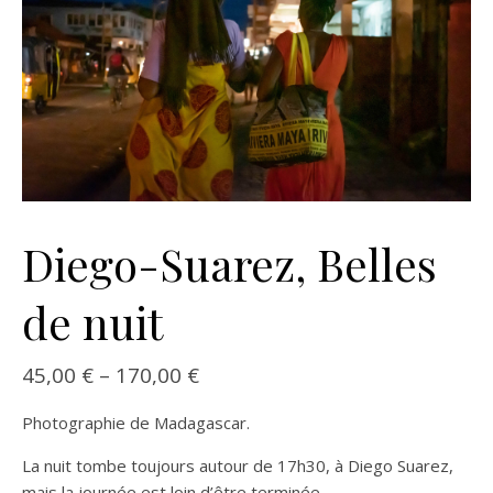
Diego-Suarez, Belles
de nuit
45,00
€
–
170,00
€
Photographie de Madagascar.
La nuit tombe toujours autour de 17h30, à Diego Suarez,
mais la journée est loin d’être terminée.